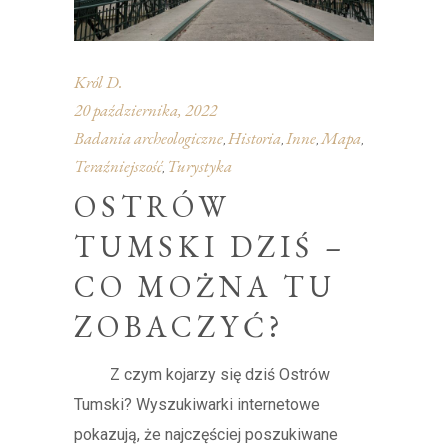
Król D.
20 października, 2022
Badania archeologiczne
Historia
Inne
Mapa
,
,
,
,
Teraźniejszość
Turystyka
,
OSTRÓW
TUMSKI DZIŚ –
CO MOŻNA TU
ZOBACZYĆ?
Z czym kojarzy się dziś Ostrów
Tumski? Wyszukiwarki internetowe
pokazują, że najczęściej poszukiwane