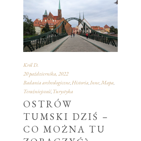
Król D.
20 października, 2022
Badania archeologiczne
Historia
Inne
Mapa
,
,
,
,
Teraźniejszość
Turystyka
,
OSTRÓW
TUMSKI DZIŚ –
CO MOŻNA TU