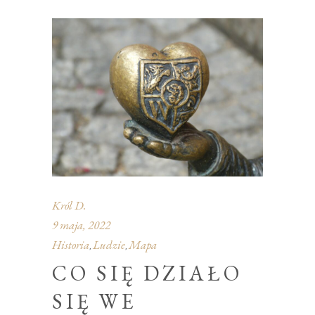
Król D.
9 maja, 2022
Historia
Ludzie
Mapa
,
,
CO SIĘ DZIAŁO
SIĘ WE