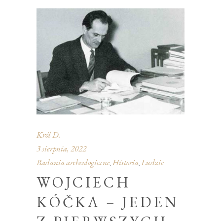
Król D.
3 sierpnia, 2022
Badania archeologiczne
Historia
Ludzie
,
,
WOJCIECH
KÓČKA – JEDEN