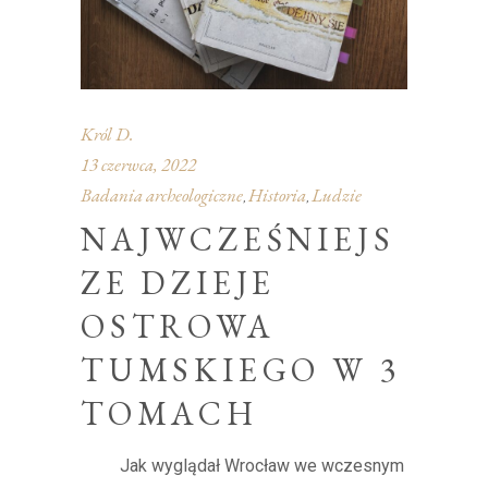
Król D.
13 czerwca, 2022
Badania archeologiczne
Historia
Ludzie
,
,
NAJWCZEŚNIEJS
ZE DZIEJE
OSTROWA
TUMSKIEGO W 3
TOMACH
Jak wyglądał Wrocław we wczesnym