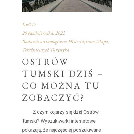
Król D.
20 października, 2022
Badania archeologiczne
Historia
Inne
Mapa
,
,
,
,
Teraźniejszość
Turystyka
,
OSTRÓW
TUMSKI DZIŚ –
CO MOŻNA TU
ZOBACZYĆ?
Z czym kojarzy się dziś Ostrów
Tumski? Wyszukiwarki internetowe
pokazują, że najczęściej poszukiwane